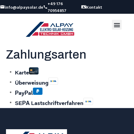
+49 176
info@alpaysolar.de
Kontakt
70954857
Zahlungsarten
Karte
Überweisung
PayPal
SEPA Lastschriftverfahren