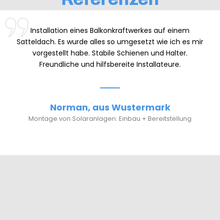
ation eines Balkonkraftwerkes auf einem
Der Kont
 Es wurde alles so umgesetzt wie ich es mir
zustande,
ellt habe. Stabile Schienen und Halter.
E- Mail
dliche und hilfsbereite Installateure.
Absprach
waren am
höflich
Arbeiten
orman, aus Wustermark
profession
von Solaranlagen: Einbau + Bereitstellung
(Installa
eines Ei
umsichtig
zufrieden
u
My